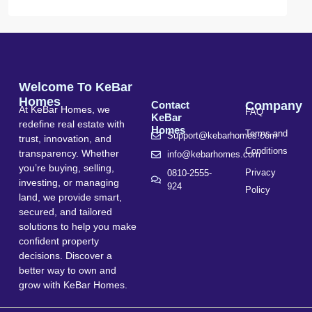
Welcome To KeBar
Homes
Contact
Company
At KeBar Homes, we
FAQ
KeBar
redefine real estate with
Homes
Terms and
Support@kebarhomes.com
trust, innovation, and
Conditions
transparency. Whether
info@kebarhomes.com
you’re buying, selling,
Privacy
0810-2555-
investing, or managing
924
Policy
land, we provide smart,
secured, and tailored
solutions to help you make
confident property
decisions. Discover a
better way to own and
grow with KeBar Homes.